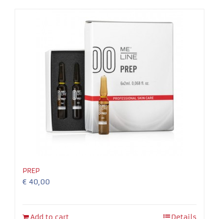
Necessary
These
cookies
are not
optional.
They are
needed for
the
PREP
website to
€
40,00
function.
Experience
Add to cart
Details