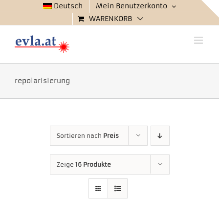
Zum
Deutsch
Mein Benutzerkonto
Inhalt
WARENKORB
springen
repolarisierung
Sortieren nach
Preis
Zeige
16 Produkte