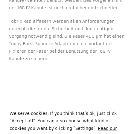
Kanüle (Venflon) benutzt werden. Das Vorgehen mit
der 16G IV Kanüle ist noch einfacher und schneller.
Tobrix Radialfasern werden allen Anforderungen
gerecht, die für die Sicherheit und den richtigen
Vorgang notwendig sind. Die Faser 400 µm hat einen
Touhy Borst Squeeze Adapter um ein vorläufiges
Fixieren der Faser bei der Benutzung der 16G IV
Kanüle zu sichern.
We serve cookies. If you think that's ok, just click
"Accept all". You can also choose what kind of
Copyright 2016 Felyma Laser All Rights Reserved
cookies you want by clicking "Settings".
Read our