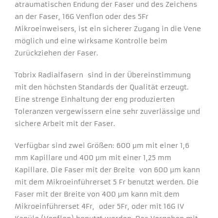
atraumatischen Endung der Faser und des Zeichens
In order for
our website
an der Faser, 16G Venflon oder des 5Fr
to perform
Mikroeinweisers, ist ein sicherer Zugang in die Vene
as well as
possible
möglich und eine wirksame Kontrolle beim
during your
Zurückziehen der Faser.
visit. If you
refuse these
Tobrix Radialfasern sind in der Übereinstimmung
cookies,
some
mit den höchsten Standards der Qualität erzeugt.
functionality
Eine strenge Einhaltung der eng produzierten
will
disappear
Toleranzen vergewissern eine sehr zuverlässige und
from the
sichere Arbeit mit der Faser.
website.
Verfügbar sind zwei Größen: 600 µm mit einer 1,6
mm Kapillare und 400 µm mit einer 1,25 mm
Kapillare. Die Faser mit der Breite von 600 µm kann
mit dem Mikroeinführerset 5 Fr benutzt werden. Die
Faser mit der Breite von 400 µm kann mit dem
Mikroeinführerset 4Fr, oder 5Fr, oder mit 16G IV