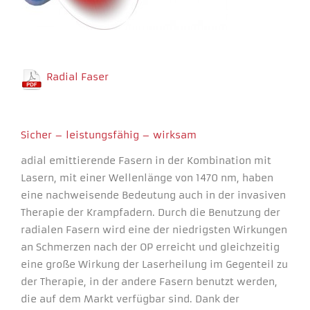
Radial Faser
Sicher – leistungsfähig – wirksam
Necessary
These
adial emittierende Fasern in der Kombination mit
cookies
Lasern, mit einer Wellenlänge von 1470 nm, haben
are not
eine nachweisende Bedeutung auch in der invasiven
optional.
They are
Therapie der Krampfadern. Durch die Benutzung der
needed for
radialen Fasern wird eine der niedrigsten Wirkungen
the
website to
an Schmerzen nach der OP erreicht und gleichzeitig
function.
eine große Wirkung der Laserheilung im Gegenteil zu
der Therapie, in der andere Fasern benutzt werden,
die auf dem Markt verfügbar sind. Dank der
Experience