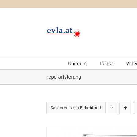
Zum
Inhalt
springen
Über uns
Radial
Vide
repolarisierung
Sortieren nach
Beliebtheit