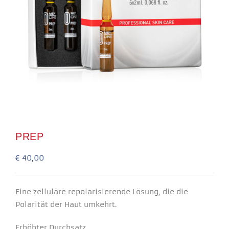
Necessary
These
cookies
PREP
are not
optional.
They are
€
40,00
needed for
the
website to
function.
Eine zelluläre repolarisierende Lösung, die die
Polarität der Haut umkehrt.
Experience
Erhöhter Durchsatz