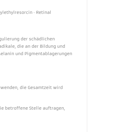
lethylresorcin · Retinal
gulierung der schädlichen
adikale, die an der Bildung und
n Melanin und Pigmentablagerungen
rwenden, die Gesamtzeit wird
e betroffene Stelle auftragen,