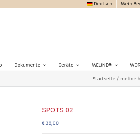
Deutsch
Mein Be
o
Dokumente
Geräte
MELINE®
WOR
Startseite
/
meline 
SPOTS 02
€
36,00