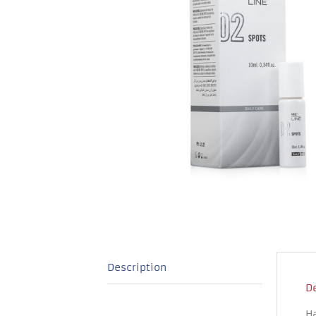
Description
D
H