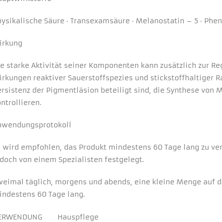
In order for
our website
ysikalische Säure · Transexamsäure · Melanostatin – 5 · Pheny
to perform
as well as
possible
irkung
during your
visit. If you
e starke Aktivität seiner Komponenten kann zusätzlich zur Re
refuse these
cookies,
rkungen reaktiver Sauerstoffspezies und stickstoffhaltiger R
some
ersistenz der Pigmentläsion beteiligt sind, die Synthese vo
functionality
ntrollieren.
will
disappear
from the
nwendungsprotokoll
website.
s wird empfohlen, das Produkt mindestens 60 Tage lang zu ve
doch von einem Spezialisten festgelegt.
weimal täglich, morgens und abends, eine kleine Menge auf di
indestens 60 Tage lang.
ERWENDUNG
Hauspflege