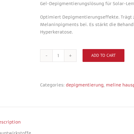
Gel-Depigmentierungslösung für Solar-Lent
Optimiert Depigmentierungseffekte. Trägt 
Melaninpigments bei. Es stärkt die Behan
Hyperkeratose.
ADD TO CART
SPOTS
Necessary
02
These
quantity
cookies
are not
optional.
Categories:
depigmentierung
,
meline haus
They are
needed for
the
website to
function.
escription
Experience
auptwirkstoffe