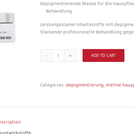
Depigmentierende Maske für die Hauspfleg
Behandlung
Leistungsstarke Inhaltsstoffe mit depigme
Stärkende professionelle Behandlung geg
ADD TO CART
PIGMENT
Necessary
HOME
These
MASK
cookies
are not
quantity
optional.
Categories:
depigmentierung
,
meline haus
They are
needed for
the
website to
function.
escription
Experience
auptwirkstoffe