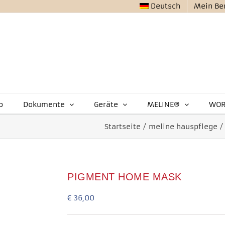
Deutsch
Mein Be
o
Dokumente
Geräte
MELINE®
WOR
Startseite
/
meline hauspflege
/
PIGMENT HOME MASK
€
36,00