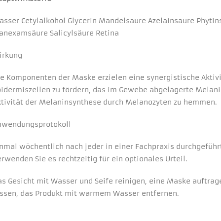
In order for
our website
asser Cetylalkohol Glycerin Mandelsäure Azelainsäure Phytin
to perform
as well as
ranexamsäure Salicylsäure Retina
possible
during your
irkung
visit. If you
refuse these
cookies,
ie Komponenten der Maske erzielen eine synergistische Aktivi
some
pidermiszellen zu fördern, das im Gewebe abgelagerte Melani
functionality
ktivität der Melaninsynthese durch Melanozyten zu hemmen.
will
disappear
from the
nwendungsprotokoll
website.
inmal wöchentlich nach jeder in einer Fachpraxis durchgefüh
rwenden Sie es rechtzeitig für ein optionales Urteil.
as Gesicht mit Wasser und Seife reinigen, eine Maske auftra
assen, das Produkt mit warmem Wasser entfernen.