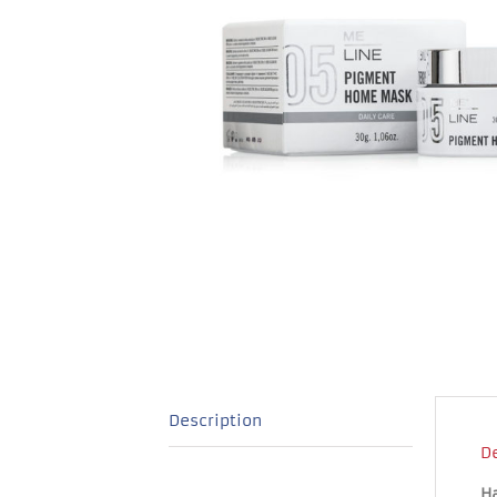
Description
D
H