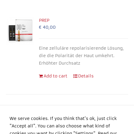
PREP
€
40,00
Eine zelluläre repolarisierende Lösung,
die die Polarität der Haut umkehrt.
Necessary
Erhöhter Durchsatz
These
cookies
Add to cart
Details
are not
optional.
They are
needed for
the
website to
function.
We serve cookies. If you think that's ok, just click
"Accept all". You can also choose what kind of
Copyright 2016 Felyma Laser All Rights Reserved
Experience
cookies you want by clicking "Settings".
Read our