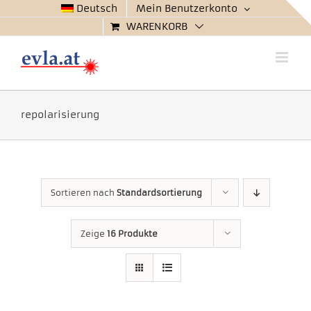
Zum
Deutsch
Mein Benutzerkonto
Inhalt
WARENKORB
springen
repolarisierung
Sortieren nach
Standardsortierung
Zeige
16 Produkte