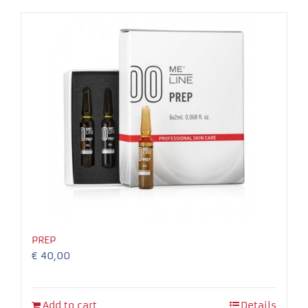
Necessary
These
cookies
are not
optional.
They are
needed for
the
PREP
website to
€
40,00
function.
Experience
Add to cart
Details