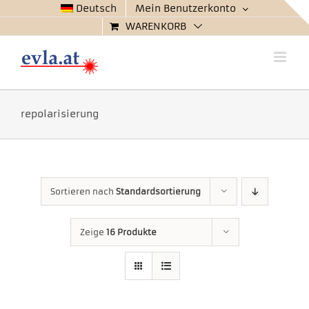
Zum
Deutsch
Mein Benutzerkonto
Inhalt
WARENKORB
springen
repolarisierung
Sortieren nach
Standardsortierung
Zeige
16 Produkte