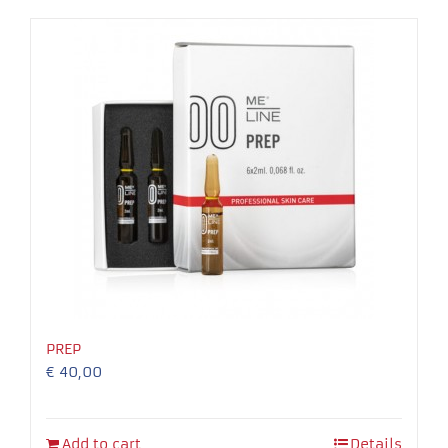
Necessary
These
cookies
are not
optional.
They are
needed for
the
PREP
website to
€
40,00
function.
Experience
Add to cart
Details