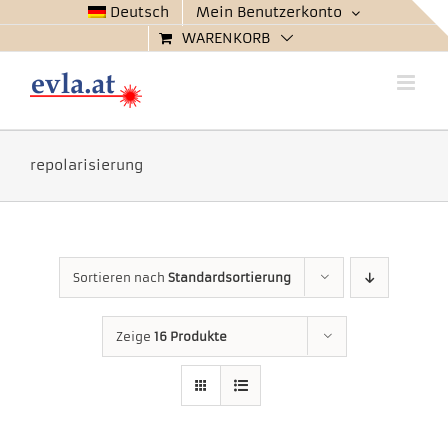
Zum
Deutsch
Mein Benutzerkonto
Inhalt
WARENKORB
springen
repolarisierung
Sortieren nach
Standardsortierung
Zeige
16 Produkte