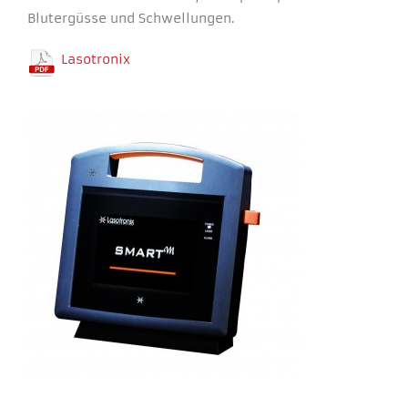
Blutergüsse und Schwellungen.
Lasotronix
Necessary
These
cookies
are not
optional.
They are
needed for
the
website to
function.
Experience