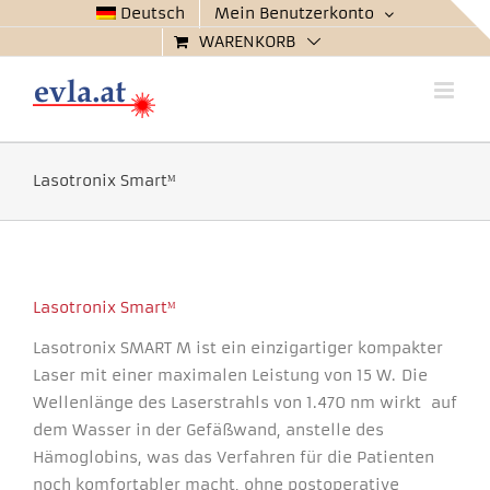
Zum
Deutsch
Mein Benutzerkonto
Inhalt
WARENKORB
springen
Lasotronix Smartᴹ
Lasotronix Smartᴹ
Lasotronix SMART M ist ein einzigartiger kompakter
Laser mit einer maximalen Leistung von 15 W. Die
Wellenlänge des Laserstrahls von 1.470 nm wirkt auf
dem Wasser in der Gefäßwand, anstelle des
Hämoglobins, was das Verfahren für die Patienten
noch komfortabler macht, ohne postoperative