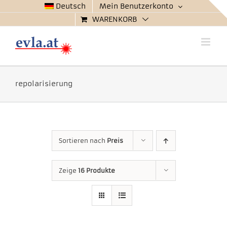
Zum
Deutsch
Mein Benutzerkonto
Inhalt
WARENKORB
springen
repolarisierung
Sortieren nach
Preis
Zeige
16 Produkte