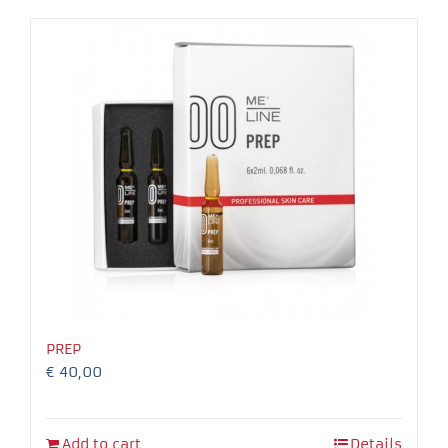
Necessary
These
cookies
are not
optional.
They are
needed for
the
PREP
website to
€
40,00
function.
Experience
Add to cart
Details