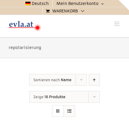
Zum
Deutsch
Mein Benutzerkonto
Inhalt
WARENKORB
springen
repolarisierung
Sortieren nach
Name
Zeige
16 Produkte