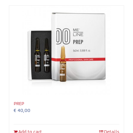
Necessary
These
cookies
are not
optional.
They are
needed for
the
PREP
website to
€
40,00
function.
Experience
Add to cart
Details