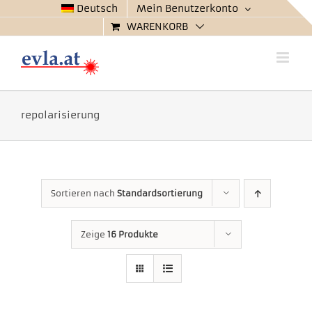
Zum
Deutsch
Mein Benutzerkonto
Inhalt
WARENKORB
springen
repolarisierung
Sortieren nach
Standardsortierung
Zeige
16 Produkte