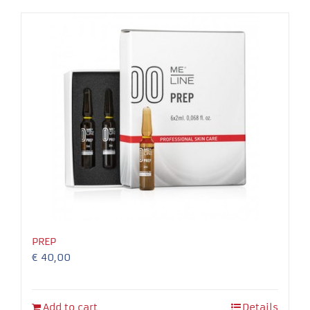
Necessary
These
cookies
are not
optional.
They are
needed for
the
PREP
website to
€
40,00
function.
Experience
Add to cart
Details