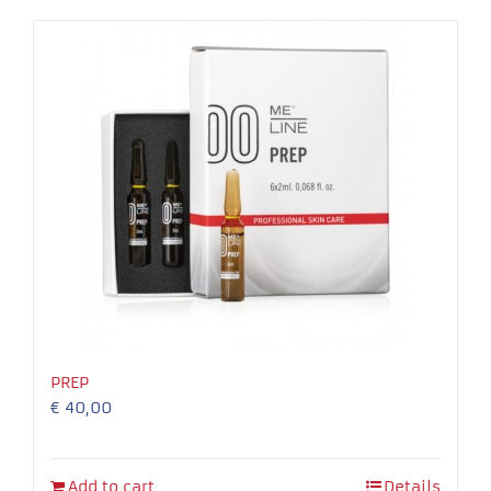
Necessary
These
cookies
are not
optional.
They are
needed for
the
PREP
website to
€
40,00
function.
Experience
Add to cart
Details