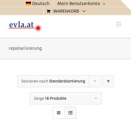
Zum
Deutsch
Mein Benutzerkonto
Inhalt
WARENKORB
springen
repolarisierung
Sortieren nach
Standardsortierung
Zeige
16 Produkte